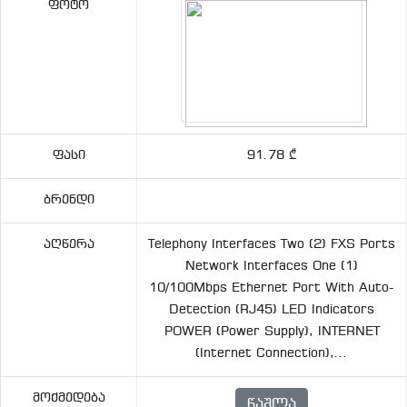
Ფოტო
Ფასი
91.78 ₾
Ბრენდი
Აღწერა
Telephony Interfaces Two (2) FXS Ports
Network Interfaces One (1)
10/100Mbps Ethernet Port With Auto-
Detection (RJ45) LED Indicators
POWER (power Supply), INTERNET
(Internet Connection),...
Მოქმედება
Წაშლა