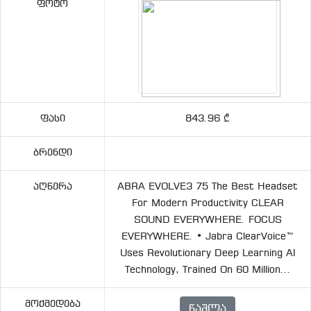
Ფოტო
Ფასი
843.96 ₾
Ბრენდი
Აღწერა
ABRA EVOLVE3 75 The Best Headset
For Modern Productivity CLEAR
SOUND EVERYWHERE. FOCUS
EVERYWHERE. • Jabra ClearVoice™
Uses Revolutionary Deep Learning AI
Technology, Trained On 60 Million...
Მოქმედება
Წაშლა