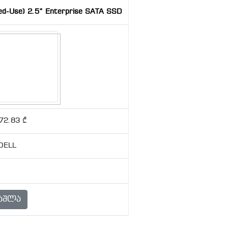
d-Use) 2.5” Enterprise SATA SSD
72.83 ₾
DELL
აშლა