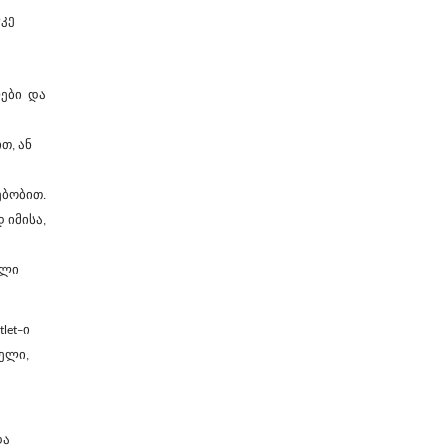
ლკე
ლები
და
თ, ან
ებობით.
 იმისა,
ული
let–ი
ბელი,
და