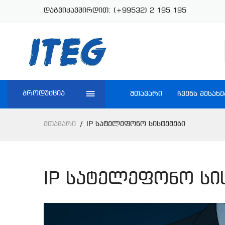
დაგვიკავშირდით:
(+99532) 2 195 195
პროდუქცია
ᲛᲗᲐᲕᲐᲠᲘ
ᲩᲕᲔᲜᲡ ᲨᲔᲡᲐᲮᲔ
Მთავარი
IP Სატელეფონო Სისტემები
IP სატელეფონო სი