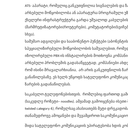
ATS-
აპარატი, რომელიც განკუთვნილია სიგნალების და ზ
არსებული მოწყობილობა ან აპარატურა/პროგრამული უ
ქსელური ინფრასტრუქტურა გარდა უშუალოდ კაბელებისა
(მარშრუტიზატორები(როუტერები), კომუტატორები(სვიჩე
სხვა).
სამუშაო ადგილები და სააბონენტო პუნქტები (აბონენტი
სპეციალიზირებული მოწყობილობის საშუალებით, რომე
იზოლირებული
PBX-
ის ინსტალირების მოთხოვნა კომპან
არსებული პრობლემის გადასაწყვეტად, კომპანიები ახდე
რომ ისინი მრავალარხიანია, არ არის განკუთვნილის ზა
განაწილებაზე. ეს ხელს უწყოფს სატელეფონო კომუნიკა
ზარების გადანაწილებას.
საკაბელო ტელეფონებისთვის, რომლებიც ფართოდ გამოიყე
(საკედლე როზეტი– noodles). ამჟამად გამოიყენება ისე
twisted category 6), რომელსაც ახასიათებს მეტი დრეკად
თანამედროვე ამოცანები და შევამციროთ საკომუნიკაციო
შიდა სატელეფონო კომუნიკაციის უპირატესობა ხდის კო