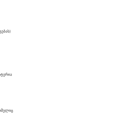
ებას)
ა
ლტერია
ომელიც