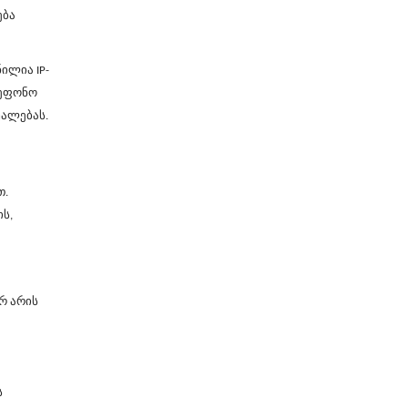
ება
მნილია
IP-
ლეფონო
უალებას.
თ.
ს,
რ არის
ს