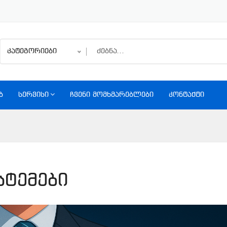
კატეგორიები
Ბ
ᲡᲔᲠᲕᲘᲡᲘ
ᲩᲕᲔᲜᲘ ᲛᲝᲛᲮᲛᲐᲠᲔᲑᲚᲔᲑᲘ
ᲙᲝᲜᲢᲐᲥᲢᲘ
სტემები