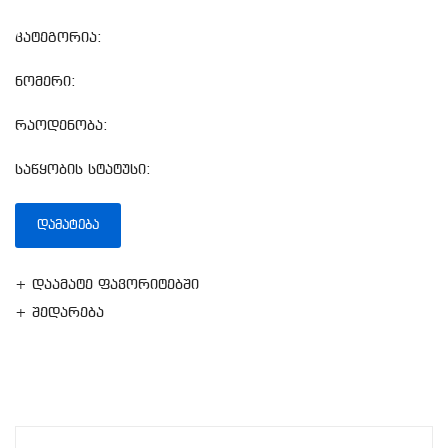
კატეგორია:
ნომერი:
რაოდენობა:
საწყობის სტატუსი:
ᲓᲐᲛᲐᲢᲔᲑᲐ
+ დაამატე ფავორიტებში
+ შედარება