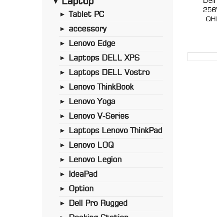
Laptop
Del
►
256
Tablet PC
►
QH
accessory
►
Lenovo Edge
►
Laptops DELL XPS
►
Laptops DELL Vostro
►
Lenovo ThinkBook
►
Lenovo Yoga
►
Lenovo V-Series
►
Laptops Lenovo ThinkPad
►
Lenovo LOQ
►
Lenovo Legion
►
IdeaPad
►
Option
►
Dell Pro Rugged
►