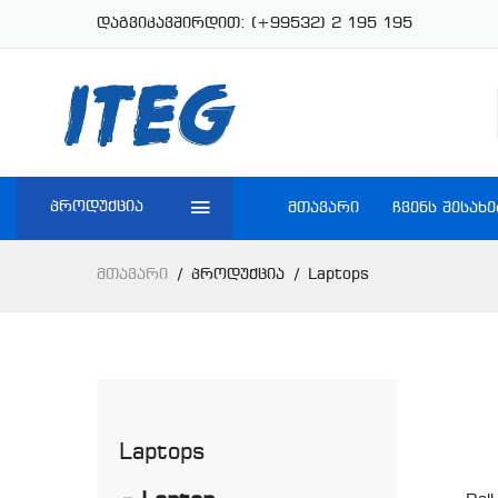
დაგვიკავშირდით:
(+99532) 2 195 195
პროდუქცია
ᲛᲗᲐᲕᲐᲠᲘ
ᲩᲕᲔᲜᲡ ᲨᲔᲡᲐᲮᲔ
Მთავარი
Პროდუქცია
Laptops
Laptops