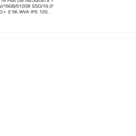
l 16 Plus DB16250/Ultra 7
V/16GB/512GB SSD/16.0"
D+ 2.5K WVA IPS 120...