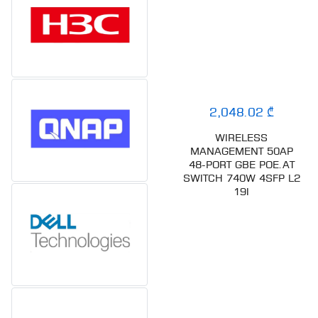
548.06 ₾
2,048.02 ₾
H3C WA6320
WIRELESS
INTERNAL ANTENNAS 4
MANAGEMENT 50AP
STREAMS DUAL RADIO
48-PORT GBE POE.AT
802.11AX/AC/N
SWITCH 740W 4SFP L2
ACCESS POINT,FIT
19I