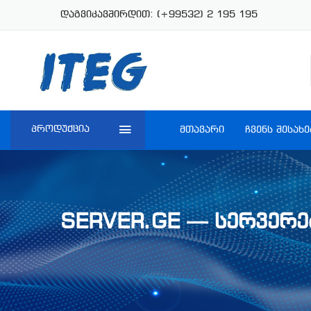
დაგვიკავშირდით:
(+99532) 2 195 195
ᲞᲠᲝᲓᲣᲥᲪᲘᲐ
ᲛᲗᲐᲕᲐᲠᲘ
ᲩᲕᲔᲜᲡ ᲨᲔᲡᲐᲮᲔ
 ᲓᲐ ᲔᲤᲔᲥᲢᲣᲠᲘ ᲠᲔᲐᲚᲘᲖᲐᲪᲘᲐ 
SERVER.GE — ᲡᲔᲠᲕᲔᲠᲔ