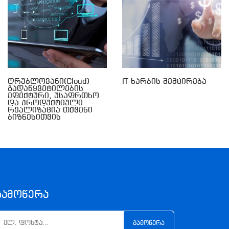
Ღრუბლოვანი(Cloud)
IT Ხარჯის Შემცირება
Გადაწყვეტილების
Ეფექტური, Უსაფრთხო
Და Პროდუქტიული
Რეალიზაცია Თქვენი
Ბიზნესითვის
Გამოწერა
ᲒᲐᲛᲝᲬᲔᲠᲐ