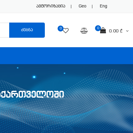
Ავტორიზაცია
Geo
Eng
0
0
ძებნა
0.00 ₾
ᲐᲜᲘ(CLOUD) ᲒᲐᲓᲐᲬᲧᲕᲔᲢᲘᲚᲔ
ᲡᲐᲥᲐᲠᲗᲕᲔᲚᲝᲨᲘ
ᲘᲣᲚᲘ ᲠᲔᲐᲚᲘᲖᲐᲪᲘᲐ ᲗᲥᲕᲔᲜᲘ Ბ