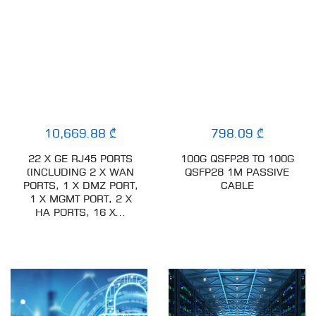
10,669.88 ₾
798.09 ₾
22 X GE RJ45 PORTS
100G QSFP28 TO 100G
(INCLUDING 2 X WAN
QSFP28 1M PASSIVE
PORTS, 1 X DMZ PORT,
CABLE
1 X MGMT PORT, 2 X
HA PORTS, 16 X...