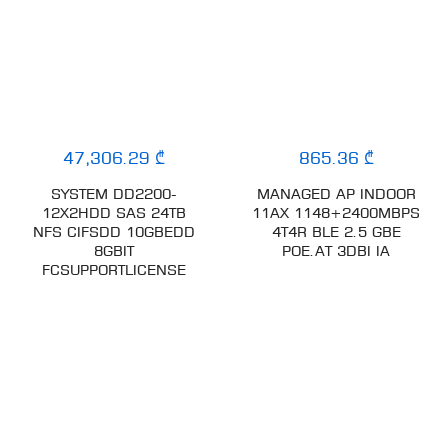
47,306.29 ₾
865.36 ₾
SYSTEM DD2200-
MANAGED AP INDOOR
12X2HDD SAS 24TB
11AX 1148+2400MBPS
NFS CIFSDD 10GBEDD
4T4R BLE 2.5 GBE
8GBIT
POE.AT 3DBI IA
FCSUPPORTLICENSE