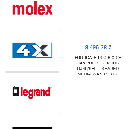
11,855.42 ₾
8,496.38 ₾
FORTIGATE-120G 18 X
FORTIGATE-90G 8 X GE
GE RJ45 PORTS
RJ45 PORTS, 2 X 10GE
RJ45/SFP+ SHARED
MEDIA WAN PORTS.