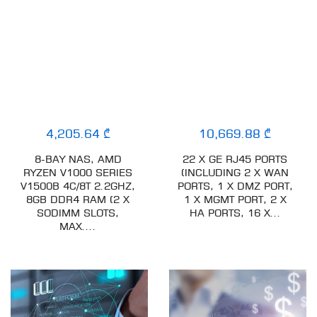
4,205.64 ₾
10,669.88 ₾
8-BAY NAS, AMD
22 X GE RJ45 PORTS
RYZEN V1000 SERIES
(INCLUDING 2 X WAN
V1500B 4C/8T 2.2GHZ,
PORTS, 1 X DMZ PORT,
8GB DDR4 RAM (2 X
1 X MGMT PORT, 2 X
SODIMM SLOTS,
HA PORTS, 16 X...
MAX....