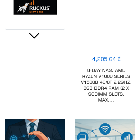
798.09 ₾
4,205.64 ₾
100G QSFP28 TO 100G
8-BAY NAS, AMD
QSFP28 1M PASSIVE
RYZEN V1000 SERIES
CABLE
V1500B 4C/8T 2.2GHZ,
8GB DDR4 RAM (2 X
SODIMM SLOTS,
MAX....