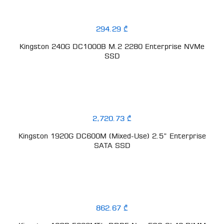
294.29 ₾
Kingston 240G DC1000B M.2 2280 Enterprise NVMe
SSD
2,720.73 ₾
Kingston 1920G DC600M (Mixed-Use) 2.5” Enterprise
SATA SSD
862.67 ₾