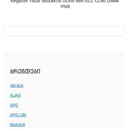
Kingston 16GB 5600MT/s DDR5 Non-ECC CL46 DIMM
1Rx8
Ბრენდები
4xrack
AJAX
APC
APC-UN
Biotech