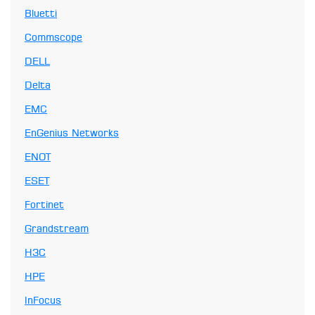
Bluetti
Commscope
DELL
Delta
EMC
EnGenius Networks
ENOT
ESET
Fortinet
Grandstream
H3C
HPE
InFocus