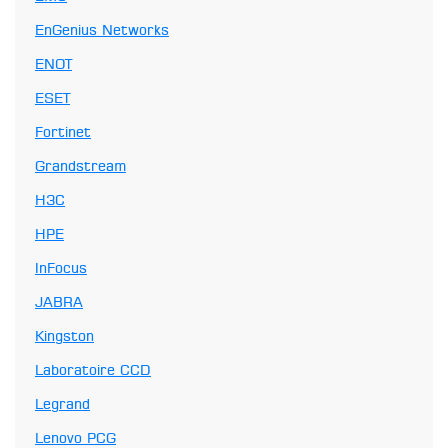
EnGenius Networks
ENOT
ESET
Fortinet
Grandstream
H3C
HPE
InFocus
JABRA
Kingston
Laboratoire CCD
Legrand
Lenovo PCG