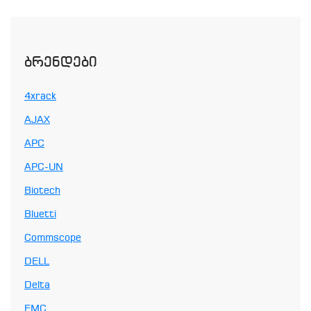
Ბრენდები
4xrack
AJAX
APC
APC-UN
Biotech
Bluetti
Commscope
DELL
Delta
EMC