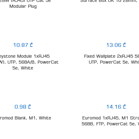
E8W (RJ45) UTP Cat 5e
Surface Box UK 1G 28mm,
Modular Plug
10.87 ₾
13.06 ₾
eystone Module 1xRJ45
Fixed Wallplate 2xRJ45 5
), UTP, 568A/B, PowerCat
UTP, PowerCat 5e, Whi
5e, White
0.98 ₾
14.16 ₾
romod Blank, M1, White
Euromod 1xRJ45, M1 Stra
568B, FTP, PowerCat 5e, 