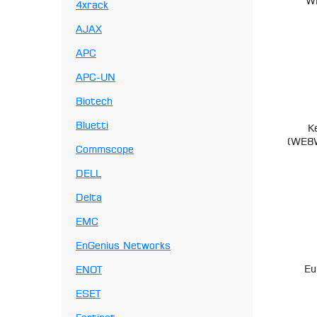
W
4xrack
AJAX
APC
APC-UN
Biotech
Bluetti
K
(WE8W
Commscope
DELL
Delta
EMC
EnGenius Networks
Eu
ENOT
ESET