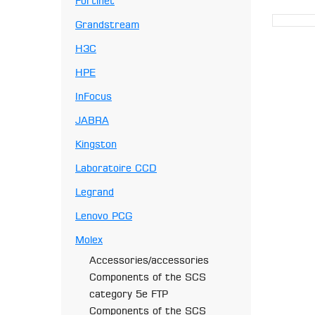
Fortinet
Grandstream
H3C
HPE
InFocus
JABRA
Kingston
Laboratoire CCD
Legrand
Lenovo PCG
Molex
Accessories/accessories
Components of the SCS
category 5e FTP
Components of the SCS