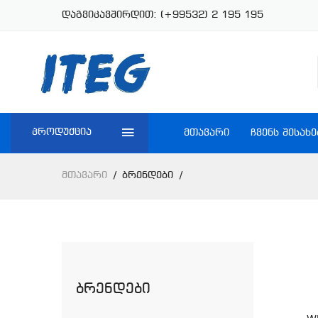
დაგვიკავშირდით:
(+99532) 2 195 195
პროდუქცია
ᲛᲗᲐᲕᲐᲠᲘ
ᲩᲕᲔᲜᲡ ᲨᲔᲡᲐᲮᲔ
Მთავარი
Ბრენდები
Ბრენდები