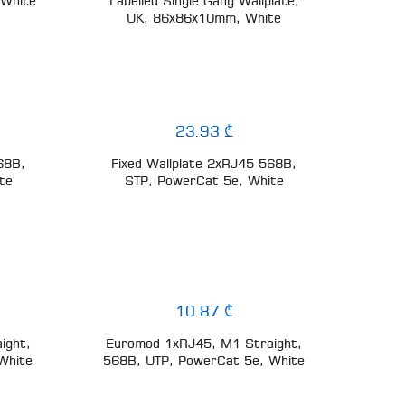
 White
Labelled Single Gang Wallplate,
UK, 86x86x10mm, White
23.93 ₾
68B,
Fixed Wallplate 2xRJ45 568B,
te
STP, PowerCat 5e, White
10.87 ₾
ight,
Euromod 1xRJ45, M1 Straight,
White
568B, UTP, PowerCat 5e, White