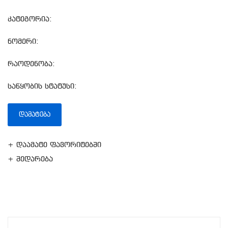
კატეგორია:
ნომერი:
რაოდენობა:
საწყობის სტატუსი:
ᲓᲐᲛᲐᲢᲔᲑᲐ
+ დაამატე ფავორიტებში
+ შედარება